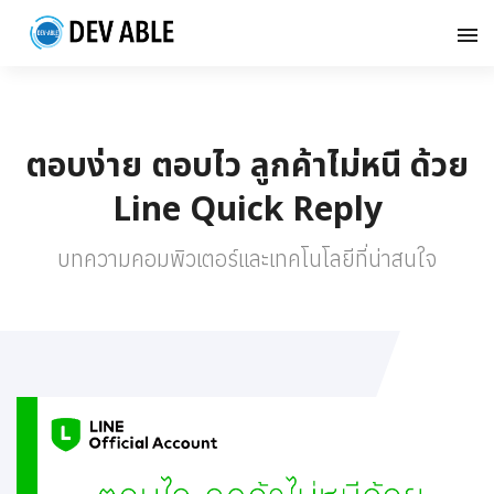
ตอบง่าย ตอบไว ลูกค้าไม่หนี ด้วย
Line Quick Reply
บทความคอมพิวเตอร์และเทคโนโลยีที่น่าสนใจ