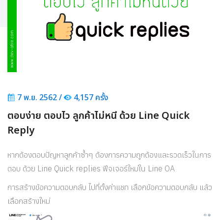
7 พ.ย. 2562 /
4,157 ครั้ง
ตอบง่าย ตอบไว ลูกค้าไม่หนี ด้วย Line Quick
Reply
หากต้องตอบปัญหาลูกค้าซ้ำๆ ต้องการความถูกต้องและรวดเร็วในการ
ตอบ ด้วย Line Quick replies ฟีจเจอร์ใหม่ใน Line OA
การสร้างข้อความตอบกลับ ไปที่ตั้งค่าแชท เลือกข้อความตอบกลับ แล้ว
เลือกสร้างใหม่