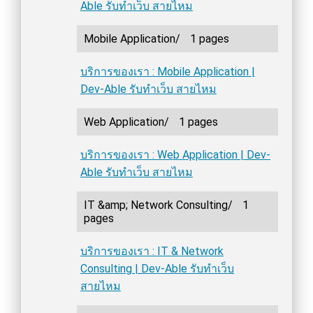
Able รับทำเว็บ สายไหม
Mobile Application/
1 pages
บริการของเรา : Mobile Application |
Dev-Able รับทำเว็บ สายไหม
Web Application/
1 pages
บริการของเรา : Web Application | Dev-
Able รับทำเว็บ สายไหม
IT &amp; Network Consulting/
1
pages
บริการของเรา : IT & Network
Consulting | Dev-Able รับทำเว็บ
สายไหม