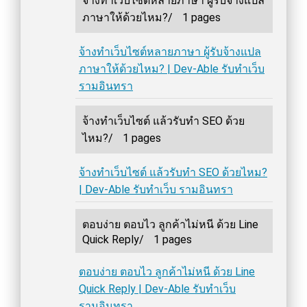
จ้างทำเว็บไซต์หลายภาษา ผู้รับจ้างแปล
ภาษาให้ด้วยไหม?/
1 pages
จ้างทำเว็บไซต์หลายภาษา ผู้รับจ้างแปล
ภาษาให้ด้วยไหม? | Dev-Able รับทำเว็บ
รามอินทรา
จ้างทำเว็บไซต์ แล้วรับทำ SEO ด้วย
ไหม?/
1 pages
จ้างทำเว็บไซต์ แล้วรับทำ SEO ด้วยไหม?
| Dev-Able รับทำเว็บ รามอินทรา
ตอบง่าย ตอบไว ลูกค้าไม่หนี ด้วย Line
Quick Reply/
1 pages
ตอบง่าย ตอบไว ลูกค้าไม่หนี ด้วย Line
Quick Reply | Dev-Able รับทำเว็บ
รามอินทรา