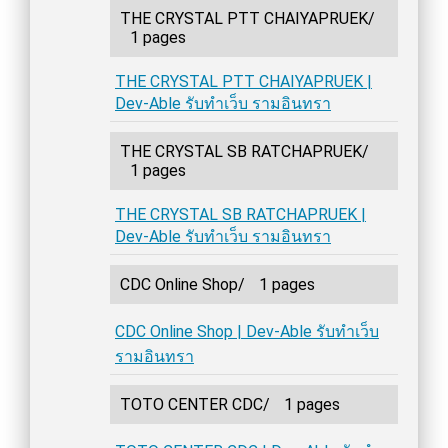
THE CRYSTAL PTT CHAIYAPRUEK/
1 pages
THE CRYSTAL PTT CHAIYAPRUEK |
Dev-Able รับทำเว็บ รามอินทรา
THE CRYSTAL SB RATCHAPRUEK/
1 pages
THE CRYSTAL SB RATCHAPRUEK |
Dev-Able รับทำเว็บ รามอินทรา
CDC Online Shop/
1 pages
CDC Online Shop | Dev-Able รับทำเว็บ
รามอินทรา
TOTO CENTER CDC/
1 pages