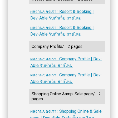
ผลงานของเรา : Resort & Booking |
Dev-Able รับทำเว็บ สายไหม
ผลงานของเรา : Resort & Booking |
Dev-Able รับทำเว็บ สายไหม
Company Profile/
2 pages
ผลงานของเรา : Company Profile | Dev-
Able รับทำเว็บ สายไหม
ผลงานของเรา : Company Profile | Dev-
Able รับทำเว็บ สายไหม
Shopping Online &amp; Sale page/
2
pages
ผลงานของเรา : Shopping Online & Sale
page | Dev-Able รับทำเว็บ สายไหม