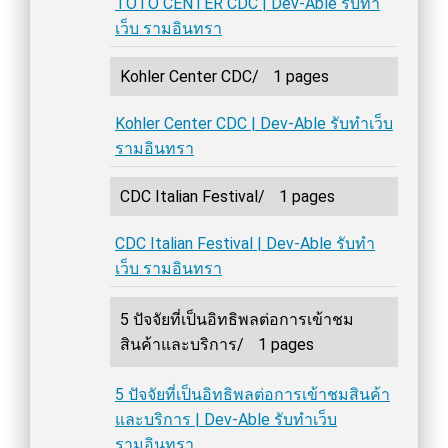
TOTO CENTER CDC | Dev-Able รับทำ
เว็บ รามอินทรา
Kohler Center CDC/
1 pages
Kohler Center CDC | Dev-Able รับทำเว็บ
รามอินทรา
CDC Italian Festival/
1 pages
CDC Italian Festival | Dev-Able รับทำ
เว็บ รามอินทรา
5 ปัจจัยที่เป็นอิทธิพลต่อการเข้าชม
สินค้าและบริการ/
1 pages
5 ปัจจัยที่เป็นอิทธิพลต่อการเข้าชมสินค้า
และบริการ | Dev-Able รับทำเว็บ
รามอินทรา