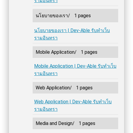
รามอินทรา
นโยบายของเรา/
1 pages
นโยบายของเรา | Dev-Able รับทำเว็บ
รามอินทรา
Mobile Application/
1 pages
Mobile Application | Dev-Able รับทำเว็บ
รามอินทรา
Web Application/
1 pages
Web Application | Dev-Able รับทำเว็บ
รามอินทรา
Media and Design/
1 pages