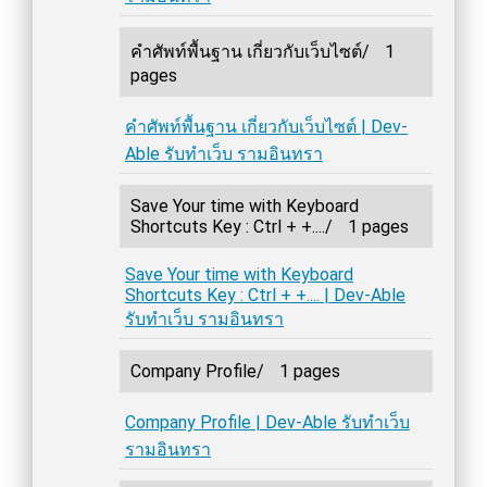
คำศัพท์พื้นฐาน เกี่ยวกับเว็บไซต์/
1
pages
คำศัพท์พื้นฐาน เกี่ยวกับเว็บไซต์ | Dev-
Able รับทำเว็บ รามอินทรา
Save Your time with Keyboard
Shortcuts Key : Ctrl + +..../
1 pages
Save Your time with Keyboard
Shortcuts Key : Ctrl + +.... | Dev-Able
รับทำเว็บ รามอินทรา
Company Profile/
1 pages
Company Profile | Dev-Able รับทำเว็บ
รามอินทรา