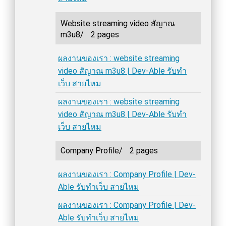
Website streaming video สัญาณ
m3u8/
2 pages
ผลงานของเรา : website streaming
video สัญาณ m3u8 | Dev-Able รับทำ
เว็บ สายไหม
ผลงานของเรา : website streaming
video สัญาณ m3u8 | Dev-Able รับทำ
เว็บ สายไหม
Company Profile/
2 pages
ผลงานของเรา : Company Profile | Dev-
Able รับทำเว็บ สายไหม
ผลงานของเรา : Company Profile | Dev-
Able รับทำเว็บ สายไหม