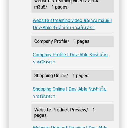
website streaming video สัญาณ
m3u8/
1 pages
website streaming video สัญาณ m3u8 |
Dev-Able รับทำเว็บ รามอินทรา
Company Profile/
1 pages
Company Profile | Dev-Able รับทำเว็บ
รามอินทรา
Shopping Online/
1 pages
Shopping Online | Dev-Able รับทำเว็บ
รามอินทรา
Website Product Preview/
1
pages
Website Product Preview | Dev-Able