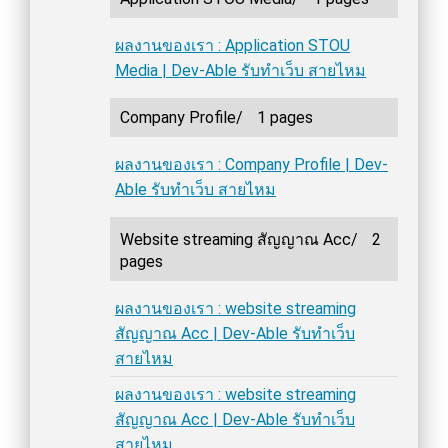
ผลงานของเรา : Application STOU
Media | Dev-Able รับทำเว็บ สายไหม
Company Profile/
1 pages
ผลงานของเรา : Company Profile | Dev-
Able รับทำเว็บ สายไหม
Website streaming สัญญาณ Acc/
2
pages
ผลงานของเรา : website streaming
สัญญาณ Acc | Dev-Able รับทำเว็บ
สายไหม
ผลงานของเรา : website streaming
สัญญาณ Acc | Dev-Able รับทำเว็บ
สายไหม