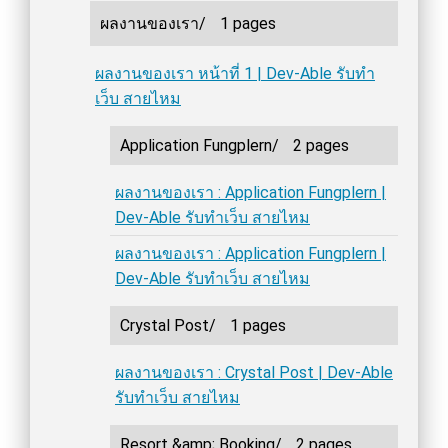
ผลงานของเรา/
1 pages
ผลงานของเรา หน้าที่ 1 | Dev-Able รับทำ
เว็บ สายไหม
Application Fungplern/
2 pages
ผลงานของเรา : Application Fungplern |
Dev-Able รับทำเว็บ สายไหม
ผลงานของเรา : Application Fungplern |
Dev-Able รับทำเว็บ สายไหม
Crystal Post/
1 pages
ผลงานของเรา : Crystal Post | Dev-Able
รับทำเว็บ สายไหม
Resort &amp; Booking/
2 pages