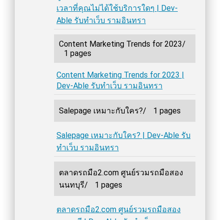
เวลาที่คุณไม่ได้ใช้บริการใดๆ | Dev-
Able รับทำเว็บ รามอินทรา
Content Marketing Trends for 2023/
1 pages
Content Marketing Trends for 2023 |
Dev-Able รับทำเว็บ รามอินทรา
Salepage เหมาะกับใคร?/
1 pages
Salepage เหมาะกับใคร? | Dev-Able รับ
ทำเว็บ รามอินทรา
ตลาดรถมือ2.com ศูนย์รวมรถมือสอง
นนทบุรี/
1 pages
ตลาดรถมือ2.com ศูนย์รวมรถมือสอง