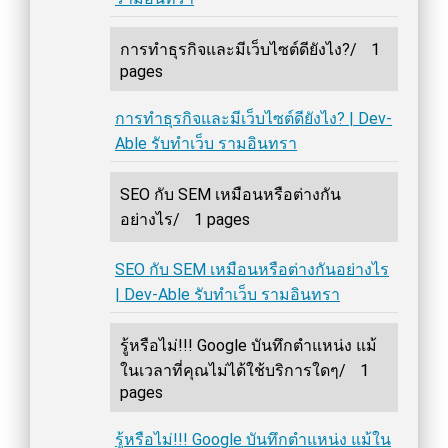
การทำธุรกิจและมีเว็บไซต์ดียังไง?/
1
pages
การทำธุรกิจและมีเว็บไซต์ดียังไง? | Dev-
Able รับทำเว็บ รามอินทรา
SEO กับ SEM เหมือนหรือต่างกัน
อย่างไร/
1 pages
SEO กับ SEM เหมือนหรือต่างกันอย่างไร
| Dev-Able รับทำเว็บ รามอินทรา
รู้หรือไม่!!! Google บันทึกตำแหน่ง แม้
ในเวลาที่คุณไม่ได้ใช้บริการใดๆ/
1
pages
รู้หรือไม่!!! Google บันทึกตำแหน่ง แม้ใน