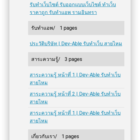
รับทำเว็บไซต์ รับออกแบบเว็บไซต์ ทำเว็บ
ราคาถูก รับทำแอพ รามอินทรา
รับทําแอพ/
1 pages
ประวัติบริษัท | Dev-Able รับทำเว็บ สายไหม
สาระความรู้/
3 pages
สาระความรู้ หน้าที่ 1 | Dev-Able รับทำเว็บ
สายไหม
สาระความรู้ หน้าที่ 2 | Dev-Able รับทำเว็บ
สายไหม
สาระความรู้ หน้าที่ 1 | Dev-Able รับทำเว็บ
สายไหม
เกี่ยวกับเรา/
1 pages