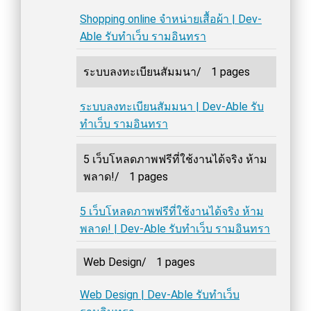
Shopping online จำหน่ายเสื้อผ้า | Dev-
Able รับทำเว็บ รามอินทรา
ระบบลงทะเบียนสัมมนา/
1 pages
ระบบลงทะเบียนสัมมนา | Dev-Able รับ
ทำเว็บ รามอินทรา
5 เว็บโหลดภาพฟรีที่ใช้งานได้จริง ห้าม
พลาด!/
1 pages
5 เว็บโหลดภาพฟรีที่ใช้งานได้จริง ห้าม
พลาด! | Dev-Able รับทำเว็บ รามอินทรา
Web Design/
1 pages
Web Design | Dev-Able รับทำเว็บ