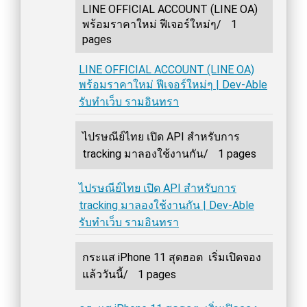
LINE OFFICIAL ACCOUNT (LINE OA)
พร้อมราคาใหม่ ฟีเจอร์ใหม่ๆ/
1
pages
LINE OFFICIAL ACCOUNT (LINE OA)
พร้อมราคาใหม่ ฟีเจอร์ใหม่ๆ | Dev-Able
รับทำเว็บ รามอินทรา
ไปรษณีย์ไทย เปิด API สำหรับการ
tracking มาลองใช้งานกัน/
1 pages
ไปรษณีย์ไทย เปิด API สำหรับการ
tracking มาลองใช้งานกัน | Dev-Able
รับทำเว็บ รามอินทรา
กระแส iPhone 11 สุดฮอต เริ่มเปิดจอง
แล้ววันนี้/
1 pages