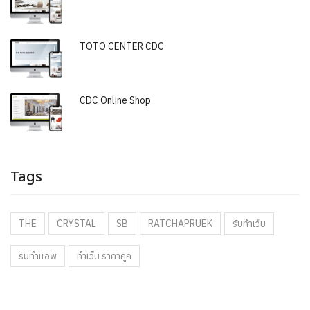
TOTO CENTER CDC
CDC Online Shop
Tags
THE
CRYSTAL
SB
RATCHAPRUEK
รับทำเว็บ
รับทำแอพ
ทำเว็บ ราคาถูก