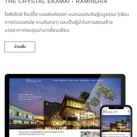
THE CRYSTAL EKAMAI - RAMINDRA
ไลฟ์สไตล์ ช๊อปปิ้ง มอลล์แห่งแรก บนถนนประดิษฐ์มนูธรรม (เลียบ
ทางด่วนเอกมัย-รามอินทรา) และเป็นผู้นำในการสรรสร้าง
บรรยากาศอบอุ่นน่ามาเยี่ยมเยียน
อ่านเพิ่ม